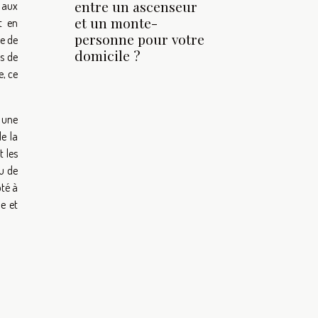
entre un ascenseur
 aux
et un monte-
t en
personne pour votre
ée de
domicile ?
es de
e, ce
r une
e la
 les
au de
pté à
e et