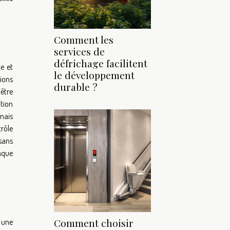
Comment les
services de
défrichage facilitent
ue et
le développement
tions
durable ?
 être
ption
 mais
trôle
 sans
haque
Comment choisir
 une