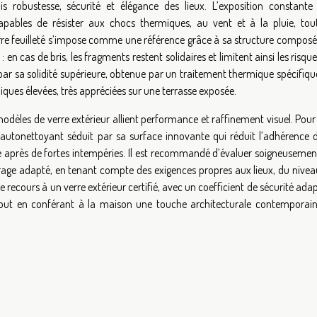
 robustesse, sécurité et élégance des lieux. L’exposition constante
capables de résister aux chocs thermiques, au vent et à la pluie, tou
verre feuilleté s’impose comme une référence grâce à sa structure compos
 en cas de bris, les fragments restent solidaires et limitent ainsi les risqu
 par sa solidité supérieure, obtenue par un traitement thermique spécifiqu
ques élevées, très appréciées sur une terrasse exposée.
odèles de verre extérieur allient performance et raffinement visuel. Pou
e autonettoyant séduit par sa surface innovante qui réduit l’adhérence d
 après de fortes intempéries. Il est recommandé d’évaluer soigneusement
itrage adapté, en tenant compte des exigences propres aux lieux, du nive
 recours à un verre extérieur certifié, avec un coefficient de sécurité ada
tout en conférant à la maison une touche architecturale contemporain