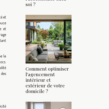
soi ?
té et
douce
e et
rage
tant
e la
ocs.
ilité
Comment optimiser
r des
l'agencement
intérieur et
extérieur de votre
domicile ?
icité