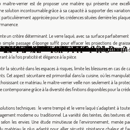
 maître-verrier est de proposer une matière qui présente une excell
ne solution incontournable grâce à sa capacité à supporter des variation
st particulièrement appréciée pour les crédences situées derrière les plaqu
permanence.
sente un critère déterminant. Le verre laqué, avec sa surface parfaitement 
 simple passage d’éponge suffit pour effacer les projections de graiss
our leur jardin ?
l'accessibilité chez soi ?
et extérieur de votre domicile ?
ation d'une salle de bain ?
ent le développement durable ?
 monte-personne pour votre domicile ?
sformer l'expérience en boutique de luxe ?
fluencent l'ambiance d'une pièce ?
 : astuces et conseils
 quels critères considérer ?
nt-elles l'espace intérieur ?
 l'urbanisme moderne ?
ver son intérieur : conseils pratiques
 agencer des tables de jardin
urbains
ement la colle à papier peint
 et bois massif
 laveur autonome et efficace
espaces avec des grands pots de plantes
 techniques et astuces pour un aménagement 
aces pour le jardin et la maison
n pour un jardin urbain
opriétés locatives
re maison au quotidien
: les étapes clés
quotidien. Ce type de verre cuisine convient aussi bien comme habillage 
ant à la fois praticité et élégance à la pièce.
 la sécurité dans les espaces à risques, limite les blessures en cas de c
s. Cet aspect sécuritaire est primordial dans la cuisine, où les manipula
choisissant ce matériau, le maître-verrier veille non seulement à la prote
contemporaine grâce à la diversité des finitions disponibles pour la cré
solutions techniques : le verre trempé et le verre laqué s’adaptent à toute
nagement moderne ou traditionnel. La variété des teintes, des textures e
 selon les envies. Une étude minutieuse de l’environnement, menée pa
u matériau le plus adapté pour allier sécurité, résistance chaleur et fac