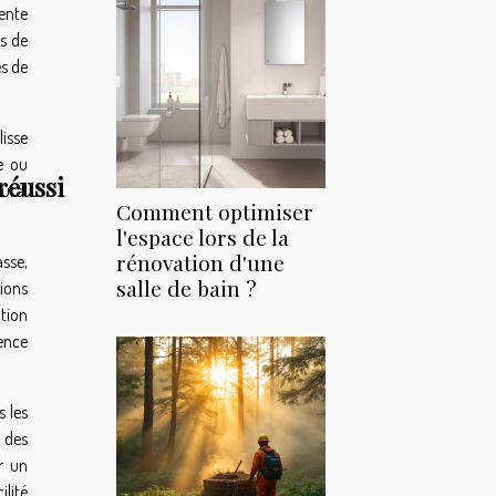
ente
s de
es de
lisse
e ou
réussi
mural
Comment optimiser
l'espace lors de la
rénovation d'une
asse,
salle de bain ?
tions
ction
dence
s les
t des
r un
ilité