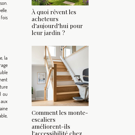
ison.
lle.
À quoi rêvent les
fois
acheteurs
d’aujourd’hui pour
leur jardin ?
e, la
trage
ouble
ement
ture
l ou
e aux
raine
Comment les monte-
able,
escaliers
améliorent-ils
l'accessibilité chez