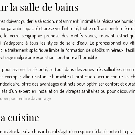
r la salle de bains
ères doivent guider la sélection, notamment l’intimité, la résistance humidi
pour garantir l’opacité et préserver l’intimité, tout en offrant une lumière 
n, le verre sérigraphié propose des motifs variés, mariant esthétiqu
ui s’adaptent à tous les styles de salle d’eau. Le professionnel du vit
le traitement spécifique limite la formation de dépôts minéraux, facili
du vitrage malgré une exposition constante à l’humidité.
 pour assurer la sécurité, surtout dans des zones très sollicitées comm
r exemple, allie résistance humidité et protection accrue contre les ch
anticalcaire, offre des avantages distincts pour optimiser confort et durab
lisés d’un expert en installation de vitrages sanitaires ou pour découvri
iquer pour en lire davantage
.
la cuisine
mais être laissé au hasard car il s’agit d’un espace où la sécurité et la prat