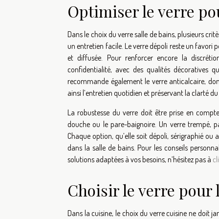
Optimiser le verre pou
Dans le choix du verre salle de bains, plusieurs crit
un entretien facile. Le verre dépoli reste un favori 
et diffusée. Pour renforcer encore la discrétio
confidentialité, avec des qualités décoratives q
recommande également le verre anticalcaire, dont 
ainsi l’entretien quotidien et préservant la clarté 
La robustesse du verre doit être prise en compte
douche ou le pare-baignoire. Un verre trempé, pa
Chaque option, qu’elle soit dépoli, sérigraphié ou 
dans la salle de bains. Pour les conseils personna
solutions adaptées à vos besoins, n’hésitez pas à
cl
Choisir le verre pour 
Dans la cuisine, le choix du verre cuisine ne doit ja