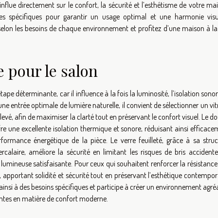
flue directement sur le confort, la sécurité et l’esthétisme de votre ma
ues spécifiques pour garantir un usage optimal et une harmonie visue
elon les besoins de chaque environnement et profitez d’une maison à la 
e pour le salon
ape déterminante, car il influence à la fois la luminosité, l’isolation sonor
’une entrée optimale de lumière naturelle, il convient de sélectionner un vi
vé, afin de maximiser la clarté tout en préservant le confort visuel. Le d
ffre une excellente isolation thermique et sonore, réduisant ainsi efficac
rformance énergétique de la pièce. Le verre feuilleté, grâce à sa struc
calaire, améliore la sécurité en limitant les risques de bris accidente
lumineuse satisfaisante. Pour ceux qui souhaitent renforcer la résistanc
 apportant solidité et sécurité tout en préservant l’esthétique contempo
insi à des besoins spécifiques et participe à créer un environnement agré
entes en matière de confort moderne.