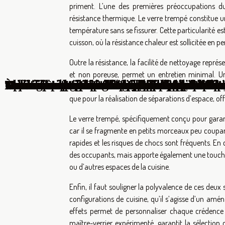
priment. L’une des premières préoccupations du
résistance thermique. Le verre trempé constitue u
température sans se fissurer. Cette particularité e
cuisson, où la résistance chaleur est sollicitée en 
Outre la résistance, la facilité de nettoyage repré
et non poreuse, permet un entretien minimal. Un
À quoi rêvent les acheteurs d’aujourd’hui p
Comment les monte-escaliers améliorent-ils 
Comment optimiser l'agencement intérieur 
Comment optimiser l'espace lors de la rénov
Comment les services de défrichage facilit
Comment choisir entre un ascenseur et un
Comment l'agencement spécialisé peut tran
Comment les différents types de parquet in
Maximiser l'espace dans les petites cuisines
Choisir un contrat d'entretien d'ascenseur :
Comment les portes affleurantes transforme
Comment les géomètres experts façonnent
Utiliser les peintures écologiques pour réno
Maximiser l'espace extérieur : astuces pour
Maximiser l'espace dans les petits jardins 
Techniques modernes pour appliquer efficac
Conseils pour choisir entre parquet flottant
Guide d'achat : choisir un robot aspirateur
Techniques modernes pour transformer des 
Optimisation de petits espaces extérieurs
Solutions anti-nuisibles naturelles et effic
Comment optimiser l'espace de votre balco
Stratégies pour optimiser les revenus de pr
10 astuces pour maintenir l'ordre dans vot
Transformer votre grenier en espace de vie 
d’aliments, assurant ainsi un nettoyage facile au 
que pour la réalisation de séparations d’espace, offr
Le verre trempé, spécifiquement conçu pour garantir
car il se fragmente en petits morceaux peu coupant
rapides et les risques de chocs sont fréquents. En 
des occupants, mais apporte également une touche 
ou d’autres espaces de la cuisine.
Enfin, il faut souligner la polyvalence de ces deux 
configurations de cuisine, qu’il s’agisse d’un amé
effets permet de personnaliser chaque crédence
maître-verrier expérimenté, garantit la sélection d